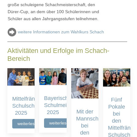
große schuleigene Schachmeisterschaft, den
Dürer-Cup, an dem über 100 Schülerinnen und
Schüler aus allen Jahrgangsstufen teilnehmen.
weitere Informationen zum Wahlkurs Schach
Aktivitäten und Erfolge im Schach-
Bereich
Bayerische
Mittelfränkische
Fünf
Schulmeisterschaften
Schulschachmeisterschaften
Pokale
Mit der
2025
2025
bei
Mannschaft
den
weiterlesen
weiterlesen
bei
Mittelfränk
den
Schulschac