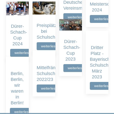
Deutschen
Meisterscha
Vereinsmeisterschaften
2024
weiterlesen
weiterlesen
Preisplätze
Dürer-
bei
Schach-
Schulschach
Cup
Dürer-
2024
weiterlesen
Schach-
Dritter
Cup
weiterlesen
Platz -
2023
Bayerische
Schulschac
Mittelfränkische
weiterlesen
März
Berlin,
Schulschachmeisterschaft
2023
Berlin,
2022/23
wir
weiterlesen
weiterlesen
waren
in
Berlin!
weiterlesen